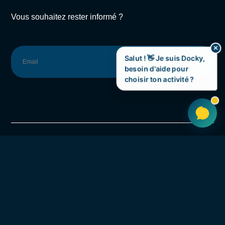
Vous souhaitez rester informé ?
✕
Salut ! 👋 Je suis Docky,
S'INSCRIRE
besoin d'aide pour
choisir ton activité ?
Rue de la Hamaide 79,
7333 Saint-Ghislain
+32 (0)65 66 25 07