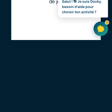
de jeu
Salut ! 👋 Je suis Docky,
besoin d'aide pour
choisir ton activité ?
Les
tarifs Happy Hour
sont valables du
lundi au vendredi de 12h à 16h (sauf jour
férié).
HORAIRES
TARIFS