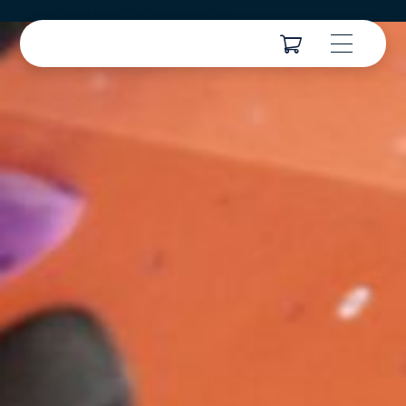
Cordialement/ Met vriendelijke groe