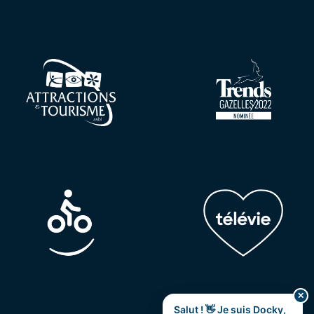
✕
Salut ! 👋 Je suis Docky,